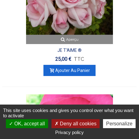
Aperçu
JE T'AIME ®
25,00 €
TTC
Ajouter Au Panier
This site uses cookies and gives you control over what you want
to activate
OK, accept all
Deny all cookies
Personalize
0
0
Privacy policy
Colonne gauche
Panier
Favoris
Haut