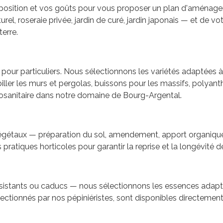
xposition et vos goûts pour vous proposer un plan d'aménag
aturel, roseraie privée, jardin de curé, jardin japonais — et de
terre.
s pour particuliers. Nous sélectionnons les variétés adaptées 
ller les murs et pergolas, buissons pour les massifs, polyanth
tosanitaire dans notre domaine de Bourg-Argental.
égétaux — préparation du sol, amendement, apport organique, 
ratiques horticoles pour garantir la reprise et la longévité d
ersistants ou caducs — nous sélectionnons les essences adaptée
lectionnés par nos pépiniéristes, sont disponibles directement 