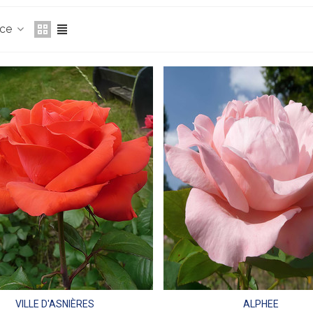
nce
VILLE D'ASNIÈRES
ALPHEE
Aperçu
Aperçu