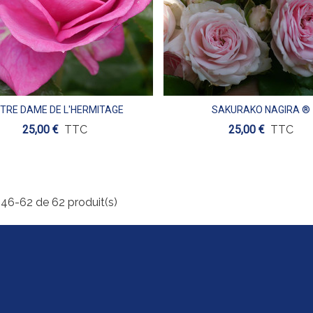
TRE DAME DE L'HERMITAGE
SAKURAKO NAGIRA ®
Aperçu
Aperçu
25,00 €
TTC
25,00 €
TTC
 46-62 de 62 produit(s)