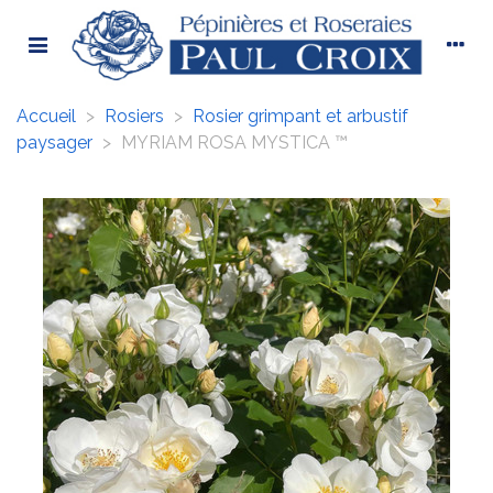
Accueil
>
Rosiers
>
Rosier grimpant et arbustif
paysager
>
MYRIAM ROSA MYSTICA ™