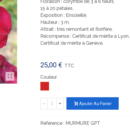
Floraison : corymbe de 3 à 8 fleurs,
15 à 20 pétales,
Exposition : Ensoleillé,
Hauteur : 3 m,
Attrait : très remontant et florifère,
Récompense : Certificat de mérite à Lyon.
Certificat de mérite à Genève.
25,00 €
TTC
Couleur
Rouge
-
+
Ajouter Au Panier
Référence :
MURMURE GPT