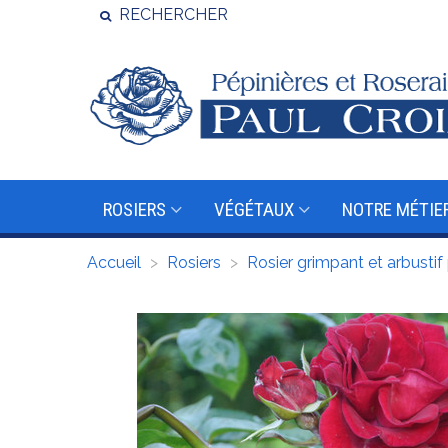
RECHERCHER
ROSIERS
VÉGÉTAUX
NOTRE MÉTIE
Accueil
>
Rosiers
>
Rosier grimpant et arbusti