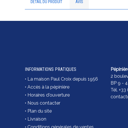
DÉTAIL DU PRODUIT
AVIS
INFORMATIONS PRATIQUES
Pépinièr
2 boule
•
La maison Paul Croix depuis 1956
BP 9 - 
•
Accès à la pépinière
Tél. +33
•
Horaires d'ouverture
contact@
•
Nous contacter
•
Plan du site
•
Livraison
•
Conditions générales de ventes