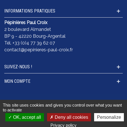
INFORMATIONS PRATIQUES
Pépinières Paul Croix
2 boulevard Almandet
BP 9 - 42220 Bourg-Argental
Tél. +33 (0)4 77 39 62 07
contact@pepinieres-paul-croix.fr
SUIVEZ-NOUS !
MON COMPTE
This site uses cookies and gives you control over what you want
© 2026 Pépinières Paul Croix. Tous droits réservés I
to activate
Mentions légales
I
Conditions Générales de Vente (CGV)
OK, accept all
Deny all cookies
Personalize
0
0
I
Politique de gestion des cookies
I
Livraison
I
Privacy policy