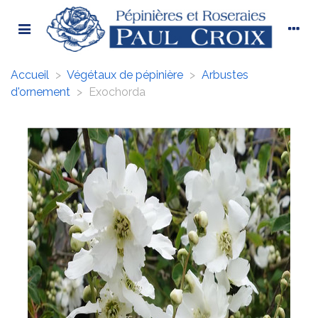
Accueil
>
Végétaux de pépinière
>
Arbustes
d'ornement
>
Exochorda