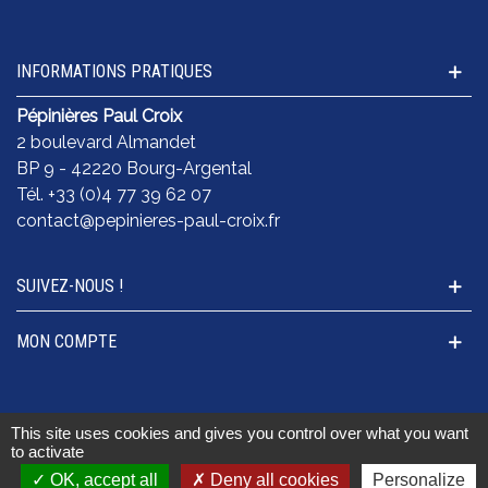
INFORMATIONS PRATIQUES
Pépinières Paul Croix
2 boulevard Almandet
BP 9 - 42220 Bourg-Argental
Tél. +33 (0)4 77 39 62 07
contact@pepinieres-paul-croix.fr
SUIVEZ-NOUS !
MON COMPTE
This site uses cookies and gives you control over what you want
© 2026 Pépinières Paul Croix. Tous droits réservés I
to activate
Mentions légales
I
Conditions Générales de Vente (CGV)
OK, accept all
Deny all cookies
Personalize