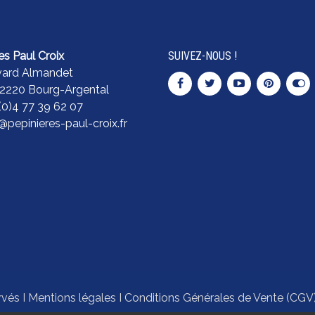
es Paul Croix
SUIVEZ-NOUS !
vard Almandet
42220 Bourg-Argental
 (0)4 77 39 62 07
pepinieres-paul-croix.fr
rvés I
Mentions légales
I
Conditions Générales de Vente (CGV