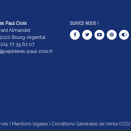
es Paul Croix
SUIVEZ-NOUS !
vard Almandet
42220 Bourg-Argental
 (0)4 77 39 62 07
pepinieres-paul-croix.fr
rvés I
Mentions légales
I
Conditions Générales de Vente (CGV