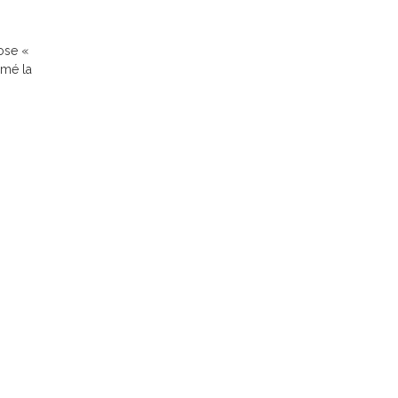
ose «
imé la