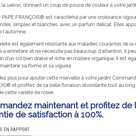
 la saison, donnant un coup de pouce de couleur à votre jardi
r PAPE FRANÇOIS® est caractérisé par une croissance vigoure
ndes, simples et blanches, avec un parfum délicat. Elles appar
e l'automne.
riété est également résistante aux maladies courantes de la ros
le à entretenir et ne nécessite pas beaucoup d'attention. Il peu
oin d'un sol bien drainé et riche en matière organique. Il est é
à maintenir sa forme et sa vigueur.
ez plus pour ajouter cette merveille à votre jardin! Comman
® et profitez de sa belle floraison abondante tout au long d
de cette variété de rosier.
andez maintenant et profitez de la 
ntie de satisfaction à 100%.
S EN RAPPORT