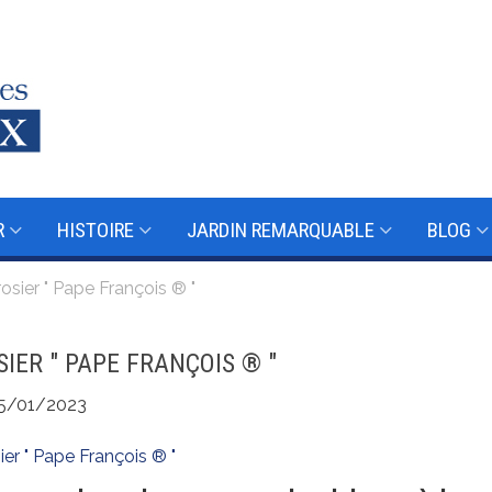
R
HISTOIRE
JARDIN REMARQUABLE
BLOG
rosier " Pape François ® "
SIER " PAPE FRANÇOIS ® "
5/01/2023