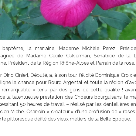
 baptême, la marraine, Madame Michèle Perez, Présiden
gnée de Madame Cécile Cukierman, Sénatrice de la Lo
e, Président de la Région Rhône-Alpes et Parrain de la rose.
 Dino Cinieri, Député, a, à son tour, félicité Dominique Croi
ligné la chance pour Bourg Argental et toute la région d'avoi
n remarquable » tenu par des gens de cette qualité ! ava
nce la talentueuse prestation des Choeurs bourguisans, le m
essitant 50 heures de travail – réalisé par les dentellières e
ien Michel Charroin « créateur » d'une profusion de « roses 
e le pittoresque défilé des vieux métiers de la Belle Epoque.